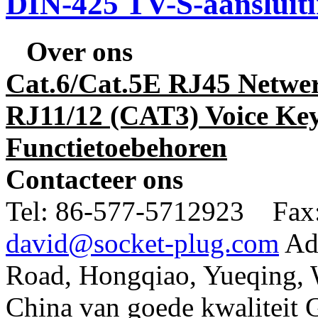
DIN-425 TV-S-aansluit
Over ons
Cat.6/Cat.5E RJ45 Netwe
RJ11/12 (CAT3) Voice Key
Functietoebehoren
Contacteer ons
Tel:
86-577-5712923 Fax
david@socket-plug.com
Ad
Road, Hongqiao, Yueqing,
China van goede kwaliteit 