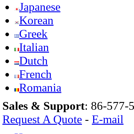
Japanese
Korean
Greek
Italian
Dutch
French
Romania
Sales & Support
:
86-577-
Request A Quote
-
E-mail