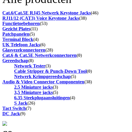
Cat.6/Cat.5E RJ45 Netwerk Keystone Jacks
(46)
RJ11/12 (CAT3) Voice Keystone Jacks
(38)
Functietoebehoren
(53)
Gezicht Plates
(11)
Patchpanelen
(5)
Terminal Block
(4)
UK Telefoon Jacks
(6)
Glasvezelconnectoren
(28)
Cat.6 & Cat.5E Netwerkconnectoren
(0)
Gereedschap
(8)
Network Tester
(3)
Cable Stripper & Punch-Down Tool
(0)
Netwerk Krimpgereedschap
(5)
Audio & Video Connector Componenten
(38)
2.5 Miniature jacks
(3)
3,5 Miniature jacks
(5)
6.35 Steekplugaansluitingen
(4)
S Jack
(26)
Tact Switch
(7)
DC Jack
(9)